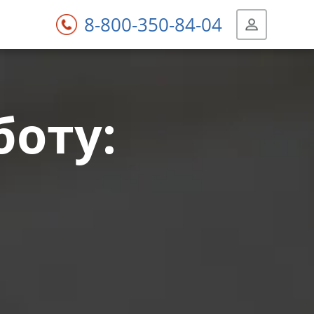
8-800-350-84-04
боту: