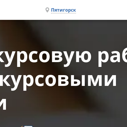
Пятигорск
курсовую ра
 курсовыми
и